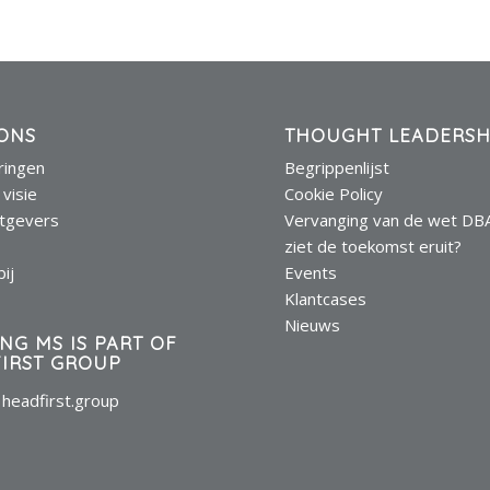
ONS
THOUGHT LEADERSH
eringen
Begrippenlijst
 visie
Cookie Policy
tgevers
Vervanging van de wet DB
s
ziet de toekomst eruit?
ij
Events
Klantcases
Nieuws
ING MS IS PART OF
IRST GROUP
headfirst.group