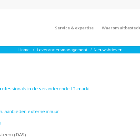
Service & expertise
Waarom uitbested
Home
Leveranciersmanagement
Nieuwsbrieven
 professionals in de veranderende IT-markt
. aanbieden externe inhuur
s
ysteem (DAS)