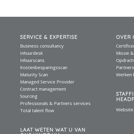
SERVICE & EXPERTISE
OVER 
Business consultancy
Certific
Inhuurdesk
Missie &
Inhuurscans
Opdrach
Kostenbesparingsscan
Partner
Maturity Scan
Werken b
Managed Service Provider
Contract management
STAFF
Sourcing
HEADF
Professionals & Partners services
Website 
Total talent flow
LAAT WETEN WAT U VAN