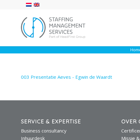
Hom
003 Presentatie Aeves - Egwin de Waardt
SERVICE & EXPERTISE
OVER 
Business consultancy
Certific
Inhuurdesk
Missie &