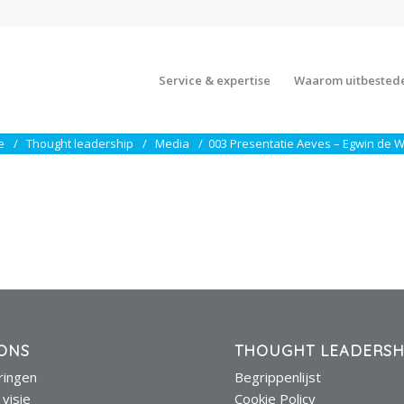
Service & expertise
Waarom uitbested
e
Thought leadership
Media
003 Presentatie Aeves – Egwin de 
ONS
THOUGHT LEADERSH
eringen
Begrippenlijst
 visie
Cookie Policy