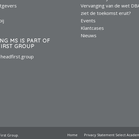
tgevers
Vervanging van de wet DB
s
ziet de toekomst eruit?
ij
Events
Klantcases
Nieuws
ING MS IS PART OF
IRST GROUP
headfirst.group
Home
Privacy Statement Select Acade
irst Group.