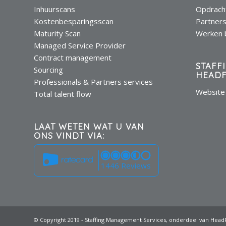
Inhuurscans
Opdrach
Kostenbesparingsscan
Partner
Maturity Scan
Werken b
Managed Service Provider
Contract management
STAFF
Sourcing
HEADF
Professionals & Partners services
Website 
Total talent flow
LAAT WETEN WAT U VAN
ONS VINDT VIA:
1446 Reviews
© Copyright 2019 - Staffing Management Services, onderdeel van HeadF