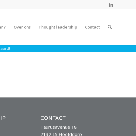
en?
Over ons
Thought leadership
Contact
Waardt
IP
CONTACT
Taurusavenue 18
2132 LS Hoofddorp