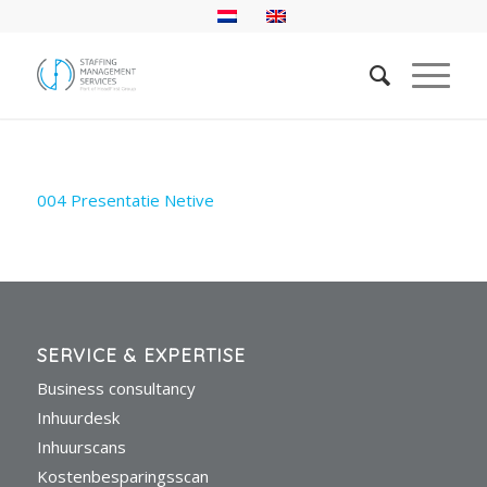
004 Presentatie Netive
SERVICE & EXPERTISE
Business consultancy
Inhuurdesk
Inhuurscans
Kostenbesparingsscan