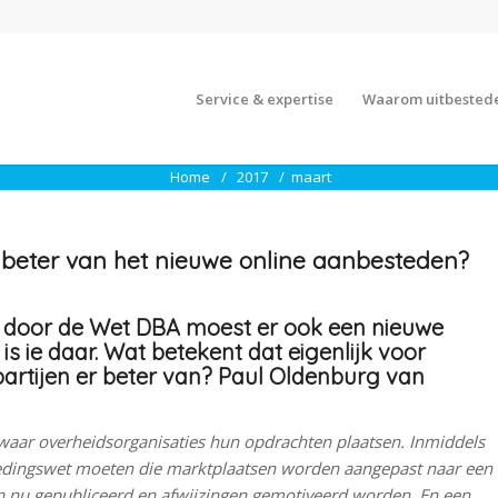
Service & expertise
Waarom uitbested
Home
2017
maart
 beter van het nieuwe online aanbesteden?
n door de Wet DBA moest er ook een nieuwe
 ie daar. Wat betekent dat eigenlijk voor
partijen er beter van?
Paul Oldenburg van
waar overheidsorganisaties hun opdrachten plaatsen. Inmiddels
edingswet moeten die marktplaatsen worden aangepast naar een
nu gepubliceerd en afwijzingen gemotiveerd worden. En een