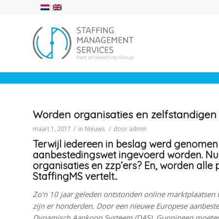
Worden organisaties en zelfstandigen
/
/
maart 1, 2017
in
Nieuws
door
admin
Terwijl iedereen in beslag werd genome
aanbestedingswet ingevoerd worden. Nu is
organisaties en zzp’ers? En, worden alle 
StaffingMS vertelt..
Zo’n 10 jaar geleden ontstonden online marktplaatsen 
zijn er honderden. Door een nieuwe Europese aanbest
Dynamisch Aankoop Systeem (DAS). Gunningen moeten 