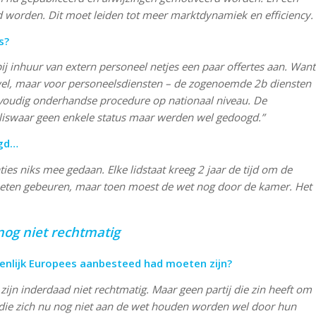
worden. Dit moet leiden tot meer marktdynamiek en efficiency.
s?
ij inhuur van extern personeel netjes een paar offertes aan. Want
 wel, maar voor personeelsdiensten – de zogenoemde 2b diensten
rvoudig onderhandse procedure op nationaal niveau. De
iswaar geen enkele status maar werden wel gedoogd.”
igd…
ies niks mee gedaan. Elke lidstaat kreeg 2 jaar de tijd om de
eten gebeuren, maar toen moest de wet nog door de kamer. Het
og niet rechtmatig
genlijk Europees aanbesteed had moeten zijn?
ijn inderdaad niet rechtmatig. Maar geen partij die zin heeft om
s die zich nu nog niet aan de wet houden worden wel door hun