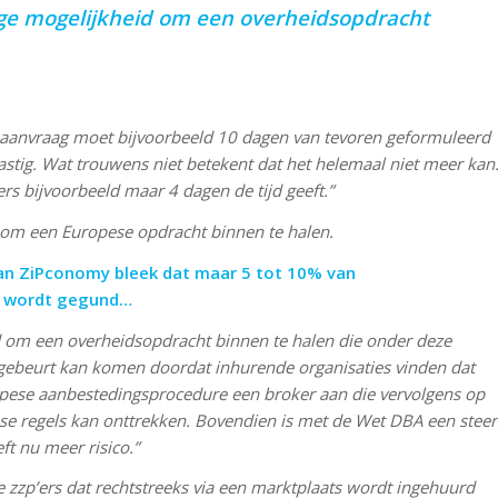
nige mogelijkheid om een overheidsopdracht
Een aanvraag moet bijvoorbeeld 10 dagen van tevoren geformuleerd
stig. Wat trouwens niet betekent dat het helemaal niet meer kan
rs bijvoorbeeld maar 4 dagen de tijd geeft.”
d om een Europese opdracht binnen te halen.
 van ZiPconomy bleek dat maar 5 tot 10% van
s wordt gegund…
id om een overheidsopdracht binnen te halen die onder deze
 gebeurt kan komen doordat inhurende organisaties vinden dat
ropese aanbestedingsprocedure een broker aan die vervolgens op
ese regels kan onttrekken. Bovendien is met de Wet DBA een stee
ft nu meer risico.”
ge zzp’ers dat rechtstreeks via een marktplaats wordt ingehuurd