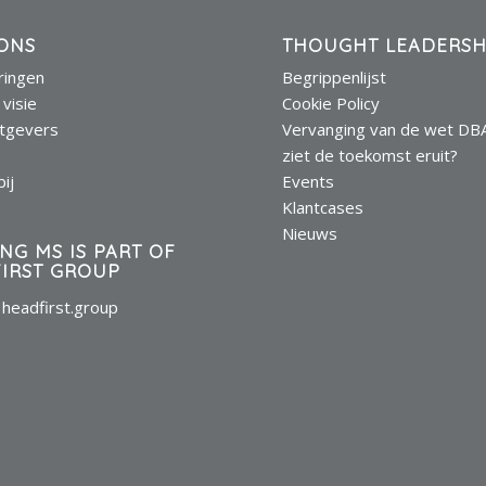
ONS
THOUGHT LEADERSH
eringen
Begrippenlijst
 visie
Cookie Policy
tgevers
Vervanging van de wet DB
s
ziet de toekomst eruit?
ij
Events
Klantcases
Nieuws
ING MS IS PART OF
IRST GROUP
headfirst.group