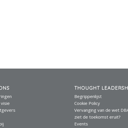
ONS
THOUGHT LEADERSH
eringen
Begrippenlijst
 visie
Cookie Policy
tgevers
Vervanging van de wet DB
s
ziet de toekomst eruit?
ij
Events