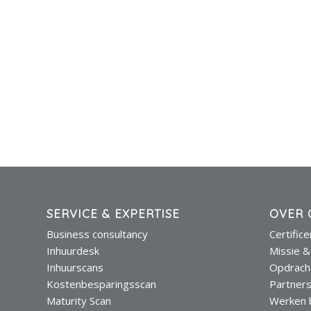
SERVICE & EXPERTISE
OVER 
Business consultancy
Certific
Inhuurdesk
Missie &
Inhuurscans
Opdrach
Kostenbesparingsscan
Partner
Maturity Scan
Werken b