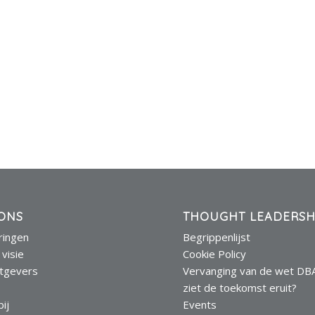
ONS
THOUGHT LEADERSH
eringen
Begrippenlijst
 visie
Cookie Policy
tgevers
Vervanging van de wet DB
s
ziet de toekomst eruit?
ij
Events