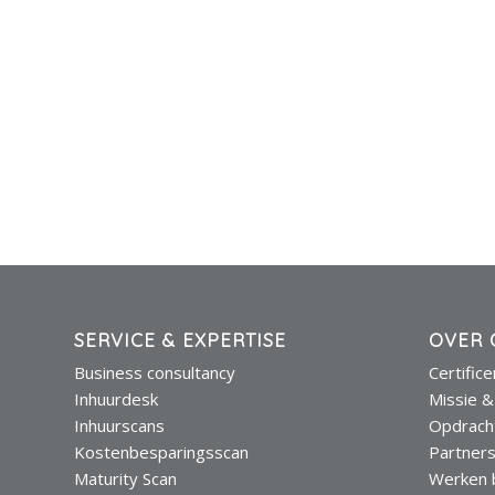
SERVICE & EXPERTISE
OVER 
Business consultancy
Certific
Inhuurdesk
Missie &
Inhuurscans
Opdrach
Kostenbesparingsscan
Partner
Maturity Scan
Werken b